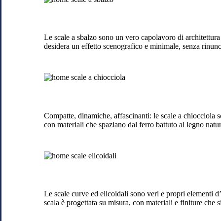
a
sbalzo
a
Locate
Le scale a sbalzo sono un vero capolavoro di architettura 
di
desidera un effetto scenografico e minimale, senza rinuncia
Triulzi
Scale
a
chiocciola
Locate
di
Compatte, dinamiche, affascinanti: le scale a chiocciola so
Triulzi
con materiali che spaziano dal ferro battuto al legno natu
Scale
curveo
elicoidali
Locate
di
Le scale curve ed elicoidali sono veri e propri elementi 
Triulzi
scala è progettata su misura, con materiali e finiture che 