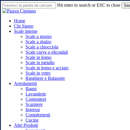
Skip
Hit enter to search or ESC to close
Sea
to
Close
main
Search
content
search
Menu
Home
Chi Siamo
Scale interne
Scale a giorno
Scale a sbalzo
Scale a chiocciola
Scale curve o elicoidali
Scale in legno
Scale in metallo
Scale in legno e acciaio
Scale in vetro
Ringhiere e Balaustre
Arredamenti
Bagni
Lavanderie
Contenitori
Scarpiere
Ingressi
Complementi
Cucine
Altri Prodotti