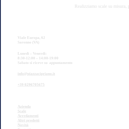
Realizziamo scale su misura, pa
SHOWROOM
Viale Europa, 62
Saronno (VA)
Lunedì – Venerdì:
8:30-12:00 – 14:00-19:00
Sabato si riceve su appuntamento
info@piazzacipriano.it
+39 0296705675
PIAZZA CIPRIANO
Azienda
Scale
Arredamenti
Altri prodotti
Novità