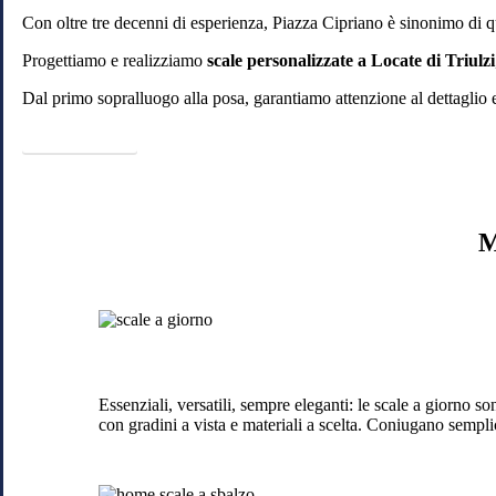
Con oltre tre decenni di esperienza, Piazza Cipriano è sinonimo di qu
Progettiamo e realizziamo
scale personalizzate a Locate di Triulzi
Dal primo sopralluogo alla posa, garantiamo attenzione al dettaglio e
Piazza Cipriano
M
Scale
a
giorno
a
Locate
Essenziali, versatili, sempre eleganti: le scale a giorno s
di
con gradini a vista e materiali a scelta. Coniugano semplici
Triulzi
Scale