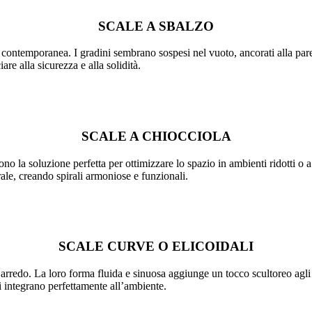
SCALE A SBALZO
contemporanea. I gradini sembrano sospesi nel vuoto, ancorati alla parete 
re alla sicurezza e alla solidità.
SCALE A CHIOCCIOLA
no la soluzione perfetta per ottimizzare lo spazio in ambienti ridotti o a
rale, creando spirali armoniose e funzionali.
SCALE CURVE O ELICOIDALI
d’arredo. La loro forma fluida e sinuosa aggiunge un tocco scultoreo ag
si integrano perfettamente all’ambiente.