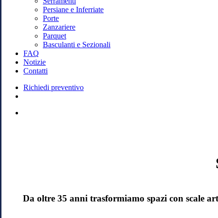
Serramenti
Persiane e Inferriate
Porte
Zanzariere
Parquet
Basculanti e Sezionali
FAQ
Notizie
Contatti
Richiedi preventivo
search
facebook
instagram
whatsapp
tiktok
phone
email
Da oltre 35 anni trasformiamo spazi con scale arti