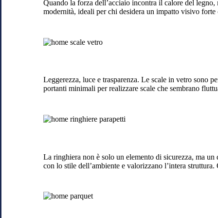
Quando la forza dell’acciaio incontra il calore del legno, 
Locate
modernità, ideali per chi desidera un impatto visivo forte 
di
Triulzi
Scale
in
vetro
a
Locate
Leggerezza, luce e trasparenza. Le scale in vetro sono pe
di
portanti minimali per realizzare scale che sembrano fluttu
Triulzi
Rinhiere
e
balaustre
a
Locate
La ringhiera non è solo un elemento di sicurezza, ma un de
di
con lo stile dell’ambiente e valorizzano l’intera struttura.
Triulzi
Parquet
a
Locate