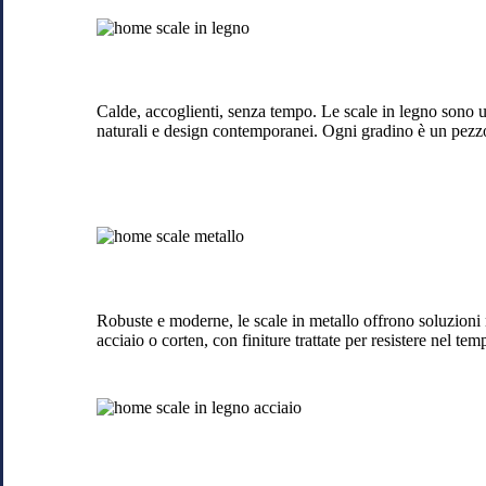
Scale
di
legno
a
Locate
Calde, accoglienti, senza tempo. Le scale in legno sono u
di
naturali e design contemporanei. Ogni gradino è un pezzo
Triulzi
Scale
in
metallo
a
Locate
Robuste e moderne, le scale in metallo offrono soluzioni mi
di
acciaio o corten, con finiture trattate per resistere nel tem
Triulzi
Scale
in
legno
e
acciaio