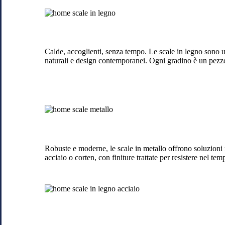
Scale
di
legno
a
Lipomo
Calde, accoglienti, senza tempo. Le scale in legno sono u
naturali e design contemporanei. Ogni gradino è un pezzo
Scale
in
metallo
a
Lipomo
Robuste e moderne, le scale in metallo offrono soluzioni mi
acciaio o corten, con finiture trattate per resistere nel tem
Scale
in
legno
e
acciaio