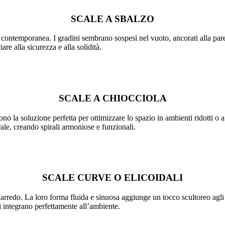
SCALE A SBALZO
contemporanea. I gradini sembrano sospesi nel vuoto, ancorati alla parete 
re alla sicurezza e alla solidità.
SCALE A CHIOCCIOLA
no la soluzione perfetta per ottimizzare lo spazio in ambienti ridotti o a
rale, creando spirali armoniose e funzionali.
SCALE CURVE O ELICOIDALI
d’arredo. La loro forma fluida e sinuosa aggiunge un tocco scultoreo ag
si integrano perfettamente all’ambiente.