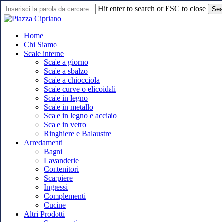
Skip
Hit enter to search or ESC to close
Sea
to
Close
main
Search
content
search
Menu
Home
Chi Siamo
Scale interne
Scale a giorno
Scale a sbalzo
Scale a chiocciola
Scale curve o elicoidali
Scale in legno
Scale in metallo
Scale in legno e acciaio
Scale in vetro
Ringhiere e Balaustre
Arredamenti
Bagni
Lavanderie
Contenitori
Scarpiere
Ingressi
Complementi
Cucine
Altri Prodotti