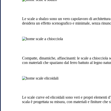
a
sbalzo
a
Lipomo
Le scale a sbalzo sono un vero capolavoro di architettura 
desidera un effetto scenografico e minimale, senza rinuncia
Scale
a
chiocciola
Lipomo
Compatte, dinamiche, affascinanti: le scale a chiocciola so
con materiali che spaziano dal ferro battuto al legno natu
Scale
curveo
elicoidali
Lipomo
Le scale curve ed elicoidali sono veri e propri elementi 
scala è progettata su misura, con materiali e finiture che 