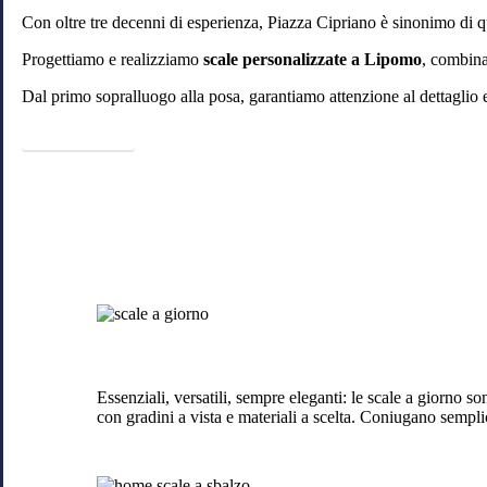
Con oltre tre decenni di esperienza, Piazza Cipriano è sinonimo di qu
Progettiamo e realizziamo
scale personalizzate a Lipomo
, combina
Dal primo sopralluogo alla posa, garantiamo attenzione al dettaglio 
Piazza Cipriano
Scale
a
giorno
a
Lipomo
Essenziali, versatili, sempre eleganti: le scale a giorno s
con gradini a vista e materiali a scelta. Coniugano semplici
Scale