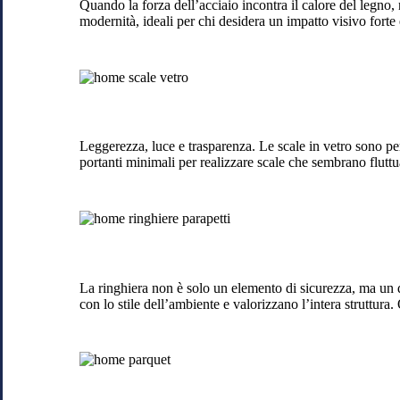
Quando la forza dell’acciaio incontra il calore del legno, 
Lipomo
modernità, ideali per chi desidera un impatto visivo forte 
Scale
in
vetro
a
Lipomo
Leggerezza, luce e trasparenza. Le scale in vetro sono pe
portanti minimali per realizzare scale che sembrano fluttu
Rinhiere
e
balaustre
a
Lipomo
La ringhiera non è solo un elemento di sicurezza, ma un de
con lo stile dell’ambiente e valorizzano l’intera struttura.
Parquet
a
Lipomo