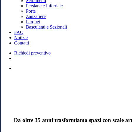
Serramenti
Persiane e Inferriate
Porte
Zanzariere
Parquet
Basculanti e Sezionali
FAQ
Notizie
Contatti
Richiedi preventivo
search
facebook
instagram
whatsapp
tiktok
phone
email
Da oltre 35 anni trasformiamo spazi con scale arti