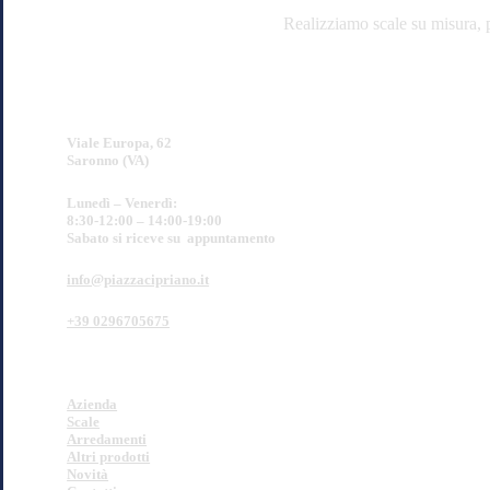
Realizziamo scale su misura, pa
SHOWROOM
Viale Europa, 62
Saronno (VA)
Lunedì – Venerdì:
8:30-12:00 – 14:00-19:00
Sabato si riceve su appuntamento
info@piazzacipriano.it
+39 0296705675
PIAZZA CIPRIANO
Azienda
Scale
Arredamenti
Altri prodotti
Novità